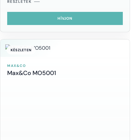
RÉSZLETEK
HÍVJON
KÉSZLETEN
MAX&CO
Max&Co MO5001