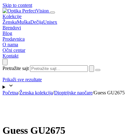
Skip to content
Kolekcije
Ženska
Muška
Dečija
Unisex
Brendovi
Blog
Prodavnica
O nama
Očni centar
Kontakt
Pretražite sajt
Prikaži sve rezultate
Početna
/
Ženska kolekcija
/
Dioptrijske naočare
/
Guess GU2675
Guess GU2675