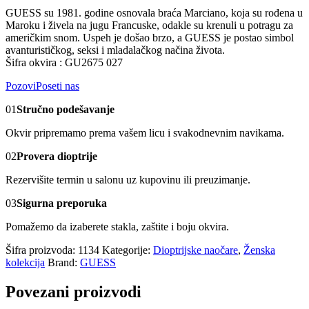
GUESS su 1981. godine osnovala braća Marciano, koja su rođena u
Maroku i živela na jugu Francuske, odakle su krenuli u potragu za
američkim snom. Uspeh je došao brzo, a GUESS je postao simbol
avanturističkog, seksi i mladalačkog načina života.
Šifra okvira : GU2675 027
Pozovi
Poseti nas
01
Stručno podešavanje
Okvir pripremamo prema vašem licu i svakodnevnim navikama.
02
Provera dioptrije
Rezervišite termin u salonu uz kupovinu ili preuzimanje.
03
Sigurna preporuka
Pomažemo da izaberete stakla, zaštite i boju okvira.
Šifra proizvoda:
1134
Kategorije:
Dioptrijske naočare
,
Ženska
kolekcija
Brand:
GUESS
Povezani proizvodi