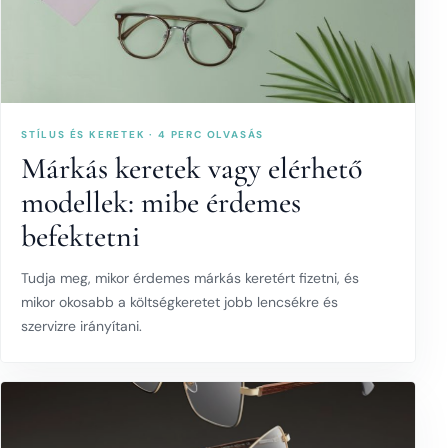
STÍLUS ÉS KERETEK · 4 PERC OLVASÁS
Márkás keretek vagy elérhető
modellek: mibe érdemes
befektetni
Tudja meg, mikor érdemes márkás keretért fizetni, és
mikor okosabb a költségkeretet jobb lencsékre és
szervizre irányítani.