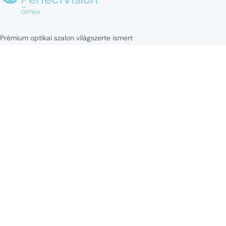
Prémium optikai szalon világszerte ismert
márkák kereteivel és napszemüvegeivel
minden stílushoz.
NAVIGÁCIÓ
Kezdőlap
Kollekciók
Blog
Márkák
Kapcsolat