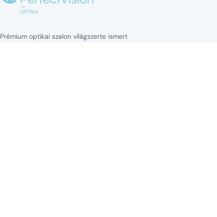
Prémium optikai szalon világszerte ismert
márkák kereteivel és napszemüvegeivel
minden stílushoz.
NAVIGÁCIÓ
Kezdőlap
Kollekciók
Blog
Márkák
Kapcsolat