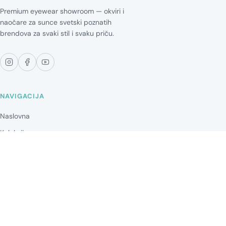
Premium eyewear showroom — okviri i
naočare za sunce svetski poznatih
brendova za svaki stil i svaku priču.
NAVIGACIJA
Naslovna
Kolekcije
Blog
Brendovi
Kontakt
KOLEKCIJA