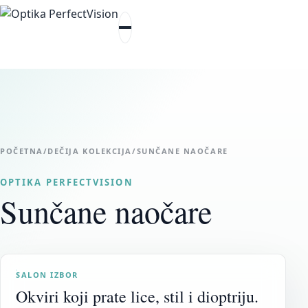
POČETNA
/
DEČIJA KOLEKCIJA
/
SUNČANE NAOČARE
OPTIKA PERFECTVISION
Sunčane naočare
SALON IZBOR
Okviri koji prate lice, stil i dioptriju.