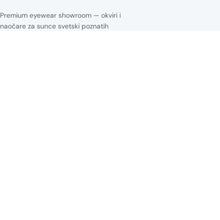
Premium eyewear showroom — okviri i
naočare za sunce svetski poznatih
brendova za svaki stil i svaku priču.
NAVIGACIJA
Naslovna
Kolekcije
Blog
Brendovi
Kontakt
KOLEKCIJA