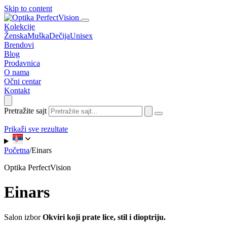
Skip to content
Kolekcije
Ženska
Muška
Dečija
Unisex
Brendovi
Blog
Prodavnica
O nama
Očni centar
Kontakt
Pretražite sajt
Prikaži sve rezultate
Početna
/
Einars
Optika PerfectVision
Einars
Salon izbor
Okviri koji prate lice, stil i dioptriju.