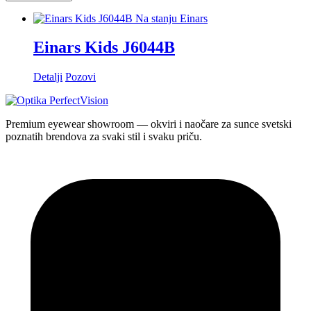
Na stanju
Einars
Einars Kids J6044B
Detalji
Pozovi
Premium eyewear showroom — okviri i naočare za sunce svetski
poznatih brendova za svaki stil i svaku priču.