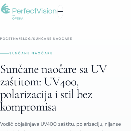
POČETNA
/
BLOG
/
SUNČANE NAOČARE
SUNČANE NAOČARE
Sunčane naočare sa UV
zaštitom: UV400,
polarizacija i stil bez
kompromisa
Vodič objašnjava UV400 zaštitu, polarizaciju, nijanse