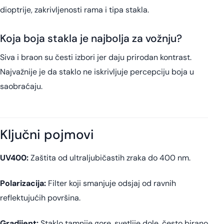
dioptrije, zakrivljenosti rama i tipa stakla.
Koja boja stakla je najbolja za vožnju?
Siva i braon su česti izbori jer daju prirodan kontrast.
Najvažnije je da staklo ne iskrivljuje percepciju boja u
saobraćaju.
Ključni pojmovi
UV400:
Zaštita od ultraljubičastih zraka do 400 nm.
Polarizacija:
Filter koji smanjuje odsjaj od ravnih
reflektujućih površina.
Gradijent:
Staklo tamnije gore, svetlije dole, često birano