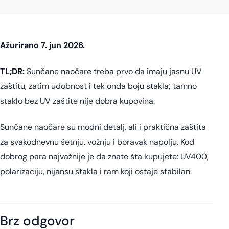
Ažurirano 7. jun 2026.
TL;DR:
Sunčane naočare treba prvo da imaju jasnu UV
zaštitu, zatim udobnost i tek onda boju stakla; tamno
staklo bez UV zaštite nije dobra kupovina.
Sunčane naočare su modni detalj, ali i praktična zaštita
za svakodnevnu šetnju, vožnju i boravak napolju. Kod
dobrog para najvažnije je da znate šta kupujete: UV400,
polarizaciju, nijansu stakla i ram koji ostaje stabilan.
Brz odgovor