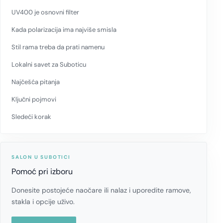
UV400 je osnovni filter
Kada polarizacija ima najviše smisla
Stil rama treba da prati namenu
Lokalni savet za Suboticu
Najčešća pitanja
Ključni pojmovi
Sledeći korak
SALON U SUBOTICI
Pomoć pri izboru
Donesite postojeće naočare ili nalaz i uporedite ramove,
stakla i opcije uživo.