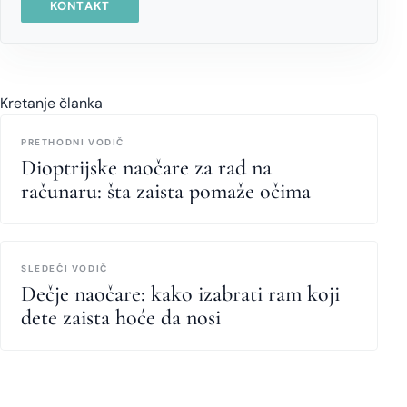
KONTAKT
Kretanje članka
PRETHODNI VODIČ
Dioptrijske naočare za rad na
računaru: šta zaista pomaže očima
SLEDEĆI VODIČ
Dečje naočare: kako izabrati ram koji
dete zaista hoće da nosi