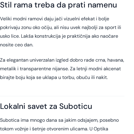
Stil rama treba da prati namenu
Veliki modni ramovi daju jači vizuelni efekat i bolje
pokrivaju zonu oko očiju, ali nisu uvek najbolji za sport ili
usko lice. Lakša konstrukcija je praktičnija ako naočare
nosite ceo dan.
Za elegantan univerzalan izgled dobro rade crna, havana,
metalik i transparentne nijanse. Za letnji modni akcenat
birajte boju koja se uklapa u torbu, obuću ili nakit.
Lokalni savet za Suboticu
Subotica ima mnogo dana sa jakim odsjajem, posebno
tokom vožnje i šetnje otvorenim ulicama. U Optika